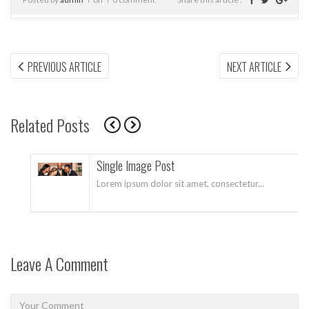
Navegación
PREVIOUS
NEX
PREVIOUS ARTICLE
NEXT ARTICLE
ARTICLE:
ARTI
de
entradas
Related Posts
Single Image Post
Lorem ipsum dolor sit amet, consectetur...
Leave A Comment