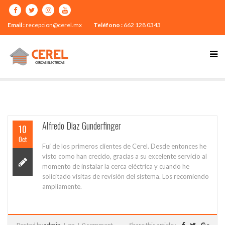
Email :
recepcion@cerel.mx
Teléfono :
662 128 0343
Alfredo Diaz Gunderfinger
10
Oct
Fui de los primeros clientes de Cerel. Desde entonces he
visto como han crecido, gracias a su excelente servicio al
momento de instalar la cerca eléctrica y cuando he
solicitado visitas de revisión del sistema. Los recomiendo
ampliamente.
Posted by
admin
on
0 comment
Share this article :